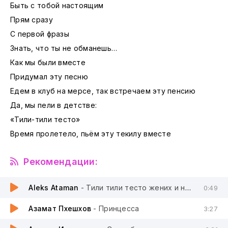
Быть с тобой настоящим
Прям сразу
С первой фразы
Знать, что ты не обманешь…
Как мы были вместе
Придумал эту песню
Едем в клуб на мерсе, так встречаем эту пенсию
Да, мы пели в детстве:
«Тили-тили тесто»
Время пролетело, пьём эту текилу вместе
Рекомендации:
Aleks Ataman
- Тили тили тесто жених и невеста
0:49
Азамат Пхешхов
- Принцесса
3:27