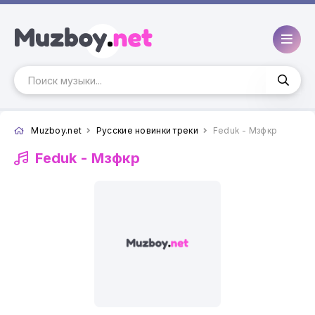
Muzboy.net
Русские новинки треки
Feduk - Мзфкр
Feduk -
Мзфкр