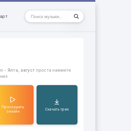
арт
т
n - Ялта, август
проста нажмите
вниз
Прослушать
Скачать трек
онлайн