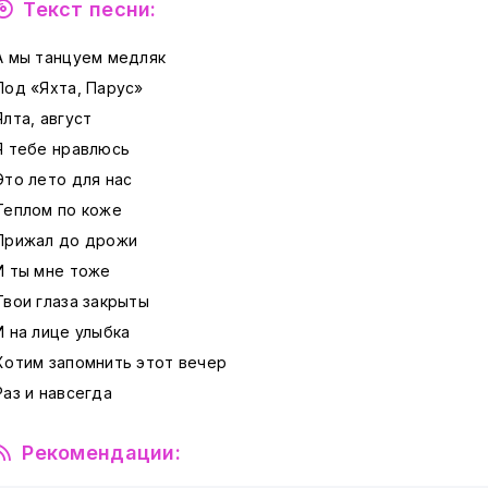
Текст песни:
А мы танцуем медляк
Под «Яхта, Парус»
Ялта, август
Я тебе нравлюсь
Это лето для нас
Теплом по коже
Прижал до дрожи
И ты мне тоже
Твои глаза закрыты
И на лице улыбка
Хотим запомнить этот вечер
Раз и навсегда
Рекомендации: