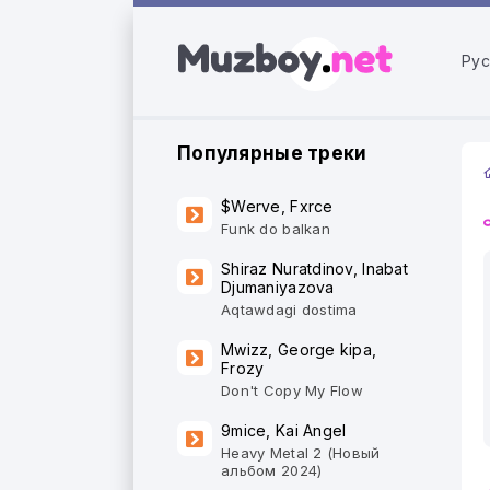
Рус
Популярные треки
$Werve, Fxrce
Funk do balkan
Shiraz Nuratdinov, Inabat
Djumaniyazova
Aqtawdagi dostima
Mwizz, George kipa,
Frozy
Don't Copy My Flow
9mice, Kai Angel
Heavy Metal 2 (Новый
альбом 2024)