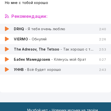
Но мне с тобой хорошо
Рекомендации:
DRHQ
- Я тебя очень люблю
2:40
VIERMO
- Обнуляй
2:26
The Adresov, The Tetsoo
- Так хорошо с тобой
2:53
Бабек Мамедрзаев
- Клянусь мой брат
0:27
УННВ
- Всё будет хорошо
2:43
Музбой.нет - Новинки музыки на твоём