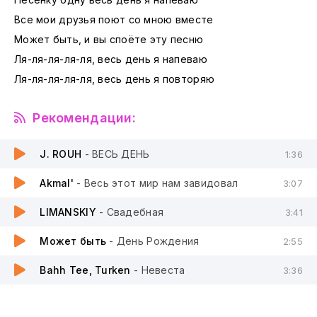
Все мои друзья поют со мною вместе
Может быть, и вы споёте эту песню
Ля-ля-ля-ля-ля, весь день я напеваю
Ля-ля-ля-ля-ля, весь день я повторяю
Рекомендации:
J. ROUH
- ВЕСЬ ДЕНЬ
1:36
Akmal'
- Весь этот мир нам завидовал
3:07
LIMANSKIY
- Свадебная
3:41
Может быть
- День Рождения
2:55
Bahh Tee, Turken
- Невеста
3:36