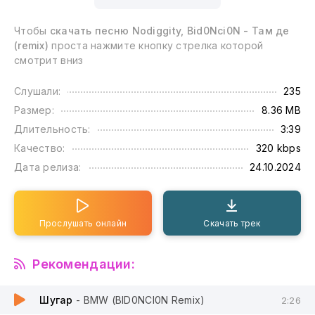
Чтобы
скачать песню Nodiggity, Bid0Nci0N - Там де
(remix)
проста нажмите кнопку стрелка которой
смотрит вниз
Слушали:
235
Размер:
8.36 MB
Длительность:
3:39
Качество:
320 kbps
Дата релиза:
24.10.2024
Прослушать онлайн
Скачать трек
Рекомендации:
Шугар
- BMW (BID0NCI0N Remix)
2:26