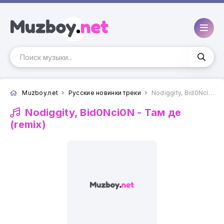
Muzboy.net
Русские новинки треки
Nodiggity, Bid0Nci0N - Там де (remix)
Nodiggity, Bid0Nci0N -
Там де
(remix)