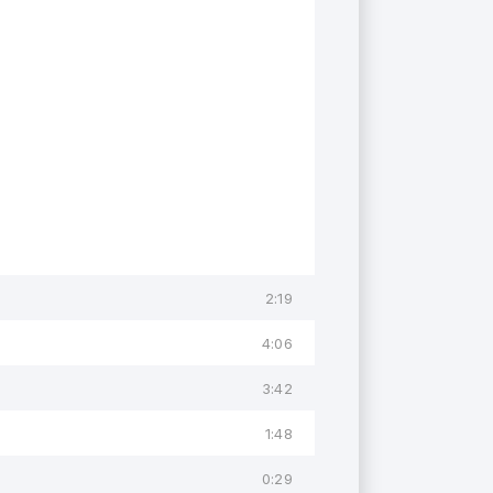
2:19
4:06
3:42
1:48
0:29