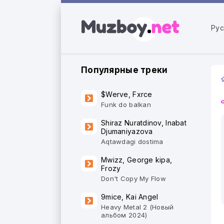
Рус
Популярные треки
$Werve, Fxrce
Funk do balkan
Shiraz Nuratdinov, Inabat
Djumaniyazova
Aqtawdagi dostima
Mwizz, George kipa,
Frozy
Don't Copy My Flow
9mice, Kai Angel
Heavy Metal 2 (Новый
альбом 2024)