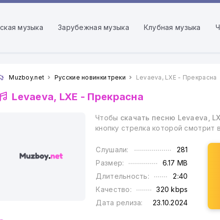
ская музыка
Зарубежная музыка
Клубная музыка
Ч
Muzboy.net
Русские новинки треки
Levaeva, LXE - Прекрасна
Levaeva, LXE -
Прекрасна
Чтобы
скачать песню Levaeva, L
кнопку стрелка которой смотрит 
Слушали:
281
Размер:
6.17 MB
Длительность:
2:40
Качество:
320 kbps
Дата релиза:
23.10.2024