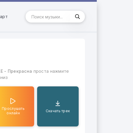
арт
XE - Прекрасна
проста нажмите
вниз
Прослушать
Скачать трек
онлайн