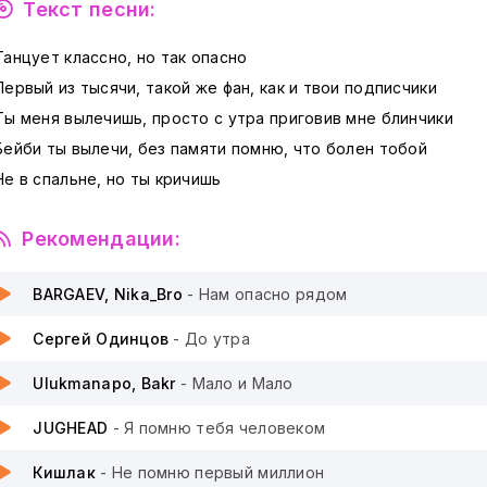
Текст песни:
Танцует классно, но так опасно
Первый из тысячи, такой же фан, как и твои подписчики
Ты меня вылечишь, просто с утра приговив мне блинчики
Бейби ты вылечи, без памяти помню, что болен тобой
Не в спальне, но ты кричишь
Рекомендации:
BARGAEV, Nika_Bro
- Нам опасно рядом
Сергей Одинцов
- До утра
Ulukmanapo, Bakr
- Мало и Мало
JUGHEAD
- Я помню тебя человеком
Кишлак
- Не помню первый миллион