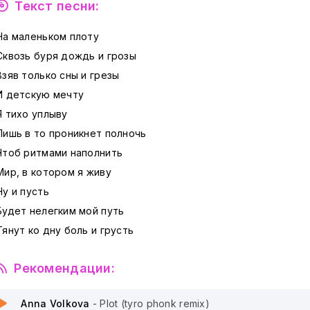
Текст песни:
На маленьком плоту
Сквозь буря дождь и грозы
Взяв только сны и грезы
И детскую мечту
Я тихо уплыву
Лишь в то проникнет полночь
Чтоб ритмами наполнить
Мир, в котором я живу
Ну и пусть
Будет нелегким мой путь
Тянут ко дну боль и грусть
Рекомендации:
Anna Volkova
- Plot (tyro phonk remix)