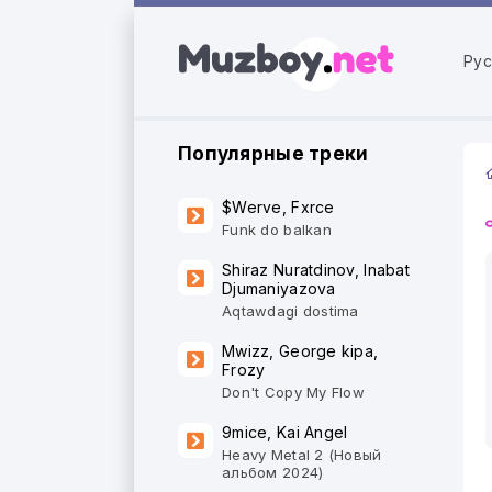
Рус
Популярные треки
$Werve, Fxrce
Funk do balkan
Shiraz Nuratdinov, Inabat
Djumaniyazova
Aqtawdagi dostima
Mwizz, George kipa,
Frozy
Don't Copy My Flow
9mice, Kai Angel
Heavy Metal 2 (Новый
альбом 2024)