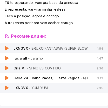
Tô te esperando, vem pra base da princesa
E representa, vai virar minha realeza
Faço a posição, agora é contigo
A trezentos por hora vem acabar comigo
Рекомендации:
LXNGVX
- BRUXO FANTASMA (SUPER SLOWED)
1:54
luc wall
- caralho
1:47
Cris Mj
- SI NO ES CONTIGO
2:36
Calle 24, Chino Pacas, Fuerza Regida
- Que Onda
3:12
LXNGVX
- YUM YUM
2:35