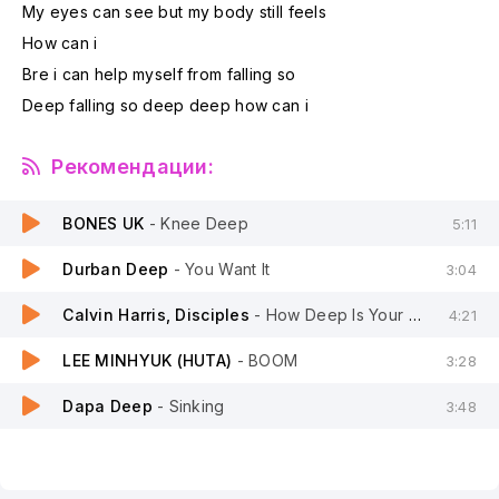
My eyes can see but my body still feels
How can i
Bre i can help myself from falling so
Deep falling so deep deep how can i
Рекомендации:
BONES UK
- Knee Deep
5:11
Durban Deep
- You Want It
3:04
Calvin Harris, Disciples
- How Deep Is Your Love
4:21
LEE MINHYUK (HUTA)
- BOOM
3:28
Dapa Deep
- Sinking
3:48