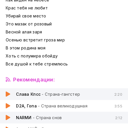
Крас тебя не любит
Убирай свое место
Это мазак от розовый
Весной алая заря
Осенью встретит гроза мир
В этом родина моя
Хоть с полумира обойду
Все душой к тебе стремлюсь
Рекомендации:
Слава Кпсс
- Страна-гангстер
2:20
D2A, Гопа
- Страна великодушная
3:55
NARМИ
- Страна снов
2:12