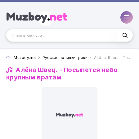
Muzboy.net
Русские новинки треки
Алёна Швец. - Посыпется небо крупным вратам
Алёна Швец. -
Посыпется небо
крупным вратам