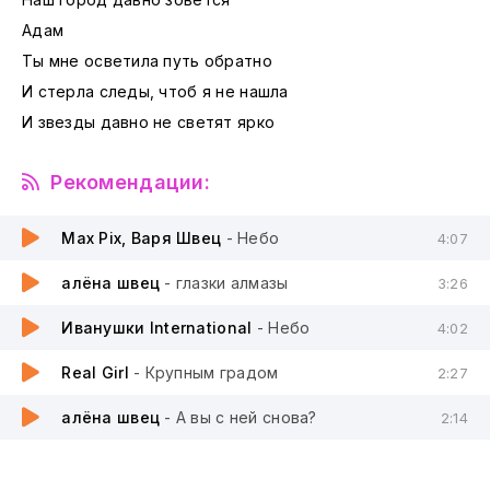
Адам
Ты мне осветила путь обратно
И стерла следы, чтоб я не нашла
И звезды давно не светят ярко
Рекомендации:
Max Pix, Варя Швец
- Небо
4:07
алёна швец
- глазки алмазы
3:26
Иванушки International
- Небо
4:02
Real Girl
- Крупным градом
2:27
алёна швец
- А вы с ней снова?
2:14