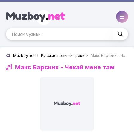
Muzboy.net
Русские новинки треки
Макс Барских - Чекай мене там
Макс Барских -
Чекай мене там