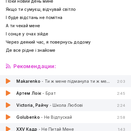
Поки новий день мине
Якщо ти сумуєш, відчувай світло
І буде відстань не помітна
А ти чекай мене
І сонце у очах зійде
Через деякий час, я повернусь додому
Де все рідне і знайоме
Рекомендации:
Makarenko
- Ти ж мене пiдманула ти ж мене пiдвела
2:03
Артем Лоік
- Брат
2:45
Victoria, Райчу
- Школа Любові
2:24
Golubenko
- Не Відпускай
2:58
XXV Кадр
- Не Питай Мене
1:43