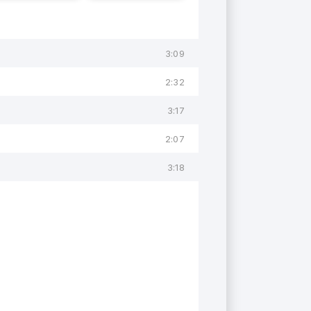
3:09
2:32
3:17
2:07
3:18