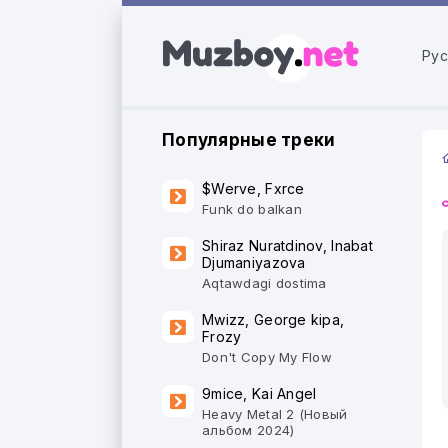
Рус
Популярные треки
$Werve, Fxrce
Funk do balkan
Shiraz Nuratdinov, Inabat
Djumaniyazova
Aqtawdagi dostima
Mwizz, George kipa,
Frozy
Don't Copy My Flow
9mice, Kai Angel
Heavy Metal 2 (Новый
альбом 2024)